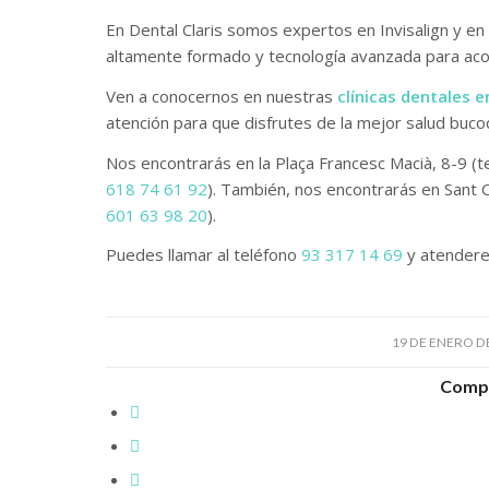
En Dental Claris somos expertos en Invisalign y e
altamente formado y tecnología avanzada para aco
Ven a conocernos en nuestras
clínicas dentales e
atención para que disfrutes de la mejor salud buco
Nos encontrarás en la Plaça Francesc Macià, 8-9 (
618 74 61 92
). También, nos encontrarás en Sant Cu
601 63 98 20
).
Puedes llamar al teléfono
93 317 14 69
y atendere
/
19 DE ENERO D
Compa