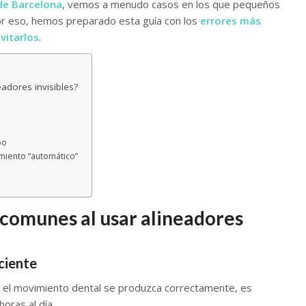
de Barcelona
, vemos a menudo casos en los que pequeños
Por eso, hemos preparado esta guía con los
errores más
vitarlos
.
adores invisibles?
po
amiento “automático”
 comunes al usar alineadores
iciente
ue el movimiento dental se produzca correctamente, es
horas al día.