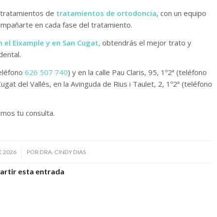
n tratamientos de
tratamientos de ortodoncia
, con un equipo
mpañarte en cada fase del tratamiento.
n el Eixample y en San Cugat,
obtendrás el mejor trato y
dental.
teléfono
626 507 740
) y en la calle Pau Claris, 95, 1º2ª (teléfono
gat del Vallés, en la Avinguda de Rius i Taulet, 2, 1º2ª (teléfono
mos tu consulta.
E 2026
POR
DRA. CINDY DIAS
rtir esta entrada