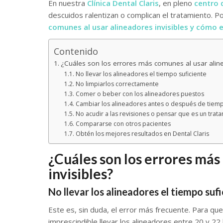
En nuestra
Clínica Dental Claris
, en pleno
centro 
descuidos ralentizan o complican el tratamiento. 
comunes al usar
alineadores invisibles y cómo e
Contenido
¿Cuáles son los errores más comunes al usar aline
No llevar los alineadores el tiempo suficiente
No limpiarlos correctamente
Comer o beber con los alineadores puestos
Cambiar los alineadores antes o después de tiem
No acudir a las revisiones o pensar que es un trat
Compararse con otros pacientes
Obtén los mejores resultados en Dental Claris
¿Cuáles son los errores más
invisibles?
No llevar los alineadores el tiempo suf
Este es, sin duda, el error más frecuente. Para q
imprescindible llevar los alineadores entre 20 y 22 