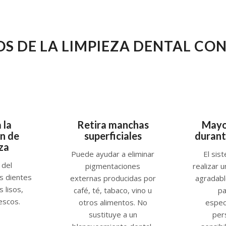
OS DE LA LIMPIEZA DENTAL CO
 la
Retira manchas
Mayo
n de
superficiales
durant
za
Puede ayudar a eliminar
El sis
del
pigmentaciones
realizar 
os dientes
externas producidas por
agradab
 lisos,
café, té, tabaco, vino u
pa
rescos.
otros alimentos. No
espec
sustituye a un
per