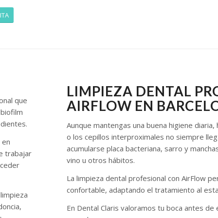
ITA
LIMPIEZA DENTAL PR
ional que
AIRFLOW EN BARCEL
biofilm
 dientes.
Aunque mantengas una buena higiene diaria, ha
o los cepillos interproximales no siempre ll
o en
acumularse placa bacteriana, sarro y manchas
e trabajar
vino u otros hábitos.
cceder
La limpieza dental profesional con AirFlow pe
confortable, adaptando el tratamiento al est
 limpieza
doncia,
En Dental Claris valoramos tu boca antes de
s