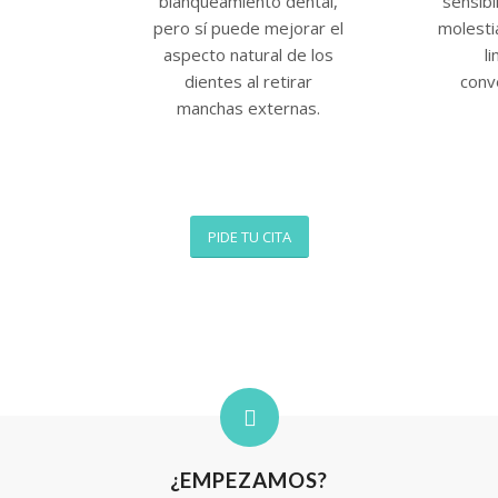
blanqueamiento dental,
sensibi
pero sí puede mejorar el
molesti
aspecto natural de los
l
dientes al retirar
conv
manchas externas.
PIDE TU CITA
¿EMPEZAMOS?