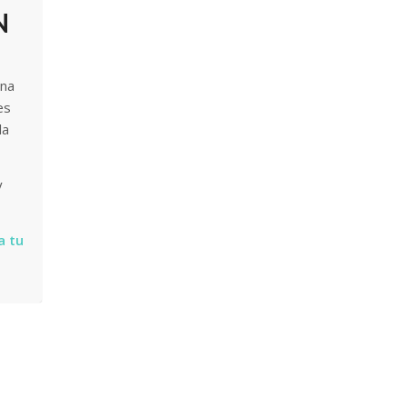
N
una
es
la
y
a tu