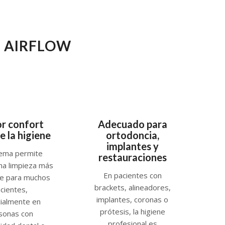
N AIRFLOW
r confort
Adecuado para
e la higiene
ortodoncia,
implantes y
tema permite
restauraciones
una limpieza más
En pacientes con
le para muchos
brackets, alineadores,
cientes,
implantes, coronas o
ialmente en
prótesis, la higiene
sonas con
profesional es