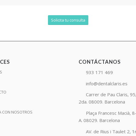
Solicita tu consulta
CES
CONTÁCTANOS
933 171 469
AS
O
info@dentalclaris.es
CTO
Carrer de Pau Claris, 95,
2da. 08009. Barcelona
A CON NOSOTROS
Plaça Francesc Macià, 8-
A. 08029. Barcelona
AV. de Rius i Taulet 2, 1