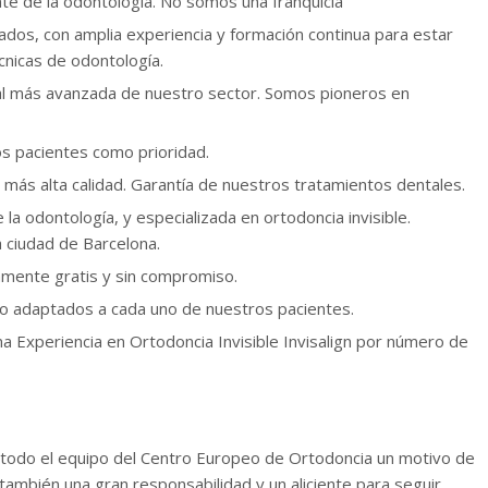
ente de la odontología. No somos una franquicia
ados, con amplia experiencia y formación continua para estar
cnicas de odontología.
tal más avanzada de nuestro sector. Somos pioneros en
 pacientes como prioridad.
 más alta calidad. Garantía de nuestros tratamientos dentales.
 la odontología, y especializada en ortodoncia invisible.
a ciudad de Barcelona.
mente gratis y sin compromiso.
o adaptados a cada uno de nuestros pacientes.
periencia en Ortodoncia Invisible Invisalign por número de
 todo el equipo del Centro Europeo de Ortodoncia un motivo de
 también una gran responsabilidad y un aliciente para seguir