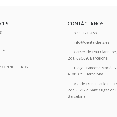
CES
CONTÁCTANOS
933 171 469
AS
O
info@dentalclaris.es
CTO
Carrer de Pau Claris, 95,
2da. 08009. Barcelona
A CON NOSOTROS
Plaça Francesc Macià, 8-
A. 08029. Barcelona
AV. de Rius i Taulet 2, 1
2da. 08172. Sant Cugat del 
Barcelona