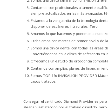
Somos una clínica familiar con una visión difer
Contamos con profesionales altamente cualific
siempre actualizados en las más avanzadas té
Estamos a la vanguardia de la tecnología den
disponer de escáneres intraorales iTero.
Amamos lo que hacemos y ponemos a nuestros
Trabajamos con marcas de primer nivel y de la
Somos una clínica dental con todas las áreas de
Convirtiéndonos en la clínica de referencia en l
Ofrecemos un estudio de ortodoncia completa
Contamos con amplios planes de financiamient
Somos TOP 1% INVISALIGN PROVIDER Máxima Ex
casos tratados.
Conseguir el certificado Diamond Provider es para
alegría y satisfacción por el trabajo cumplido, pero