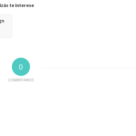
zás te interese
gn
0
COMENTARIOS